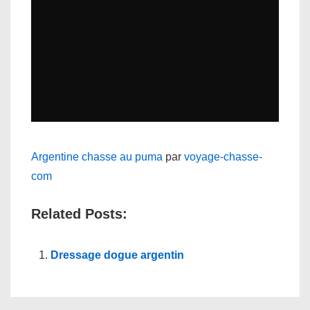
Argentine chasse au puma
par
voyage-chasse-
com
Related Posts:
Dressage dogue argentin