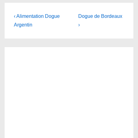
Navigation
Previous
Next
‹ Alimentation Dogue
Dogue de Bordeaux
Post
Post
de
Argentin
›
is
is
l’article