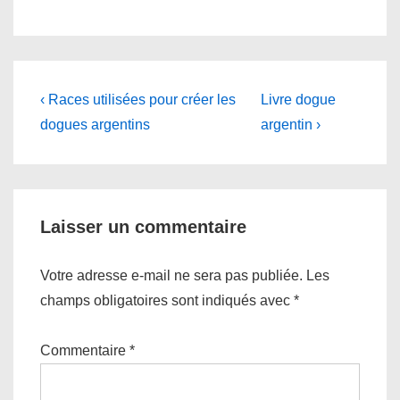
Navigation
Previous
Next
‹ Races utilisées pour créer les
Livre dogue
Post
Post
de
dogues argentins
argentin ›
is
is
l’article
Laisser un commentaire
Votre adresse e-mail ne sera pas publiée.
Les
champs obligatoires sont indiqués avec
*
Commentaire
*